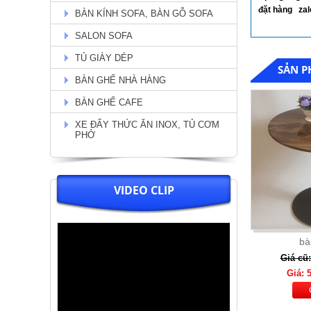
đặt hàng z
BÀN KÍNH SOFA, BÀN GỖ SOFA
Chi Tiết
SALON SOFA
TỦ GIÀY DÉP
SẢN P
BÀN GHẾ NHÀ HÀNG
BÀN GHẾ CAFE
XE ĐẨY THỨC ĂN INOX, TỦ CƠM
PHỞ
VIDEO CLIP
Bộ bàn tân cổ điển chân viền
vàng + 6 ghế nệm kem lưng ghế
O ( 04)
Giá: 32.000.000
ba
Chi Tiết
Giá cũ
Giá: 