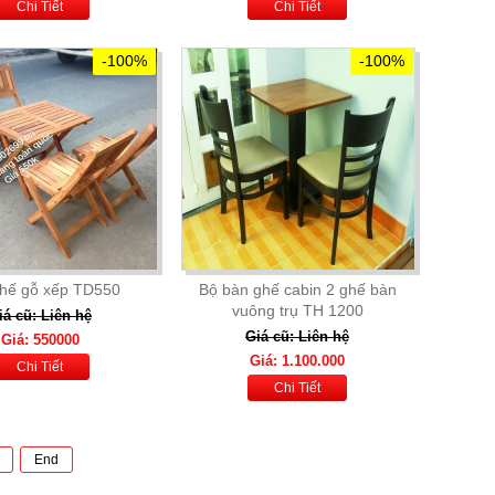
Chi Tiết
Chi Tiết
-100%
-100%
hế gỗ xếp TD550
Bộ bàn ghế cabin 2 ghế bàn
vuông trụ TH 1200
iá cũ: Liên hệ
Giá cũ: Liên hệ
Giá: 550000
Giá: 1.100.000
Chi Tiết
Chi Tiết
End