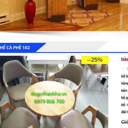
HẾ CÀ PHÊ 102
--25%
bà
bộ 
hàn
bà
bộ 
bộ 
đặ
Gi