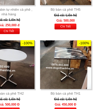
bin tự nhiên cà phê ,
Bộ bàn cà phê TH5
nhà hàng
Giá cũ: Liên hệ
iá cũ: Liên hệ
Giá: 500,000
iá: 250,000 đ
Chi Tiết
Chi Tiết
-100%
-100%
bàn cà phê TH2
Bộ bàn cà phê TH1
iá cũ: Liên hệ
Giá cũ: Liên hệ
iá: 500,000 Đ
Giá: 450,000 Đ