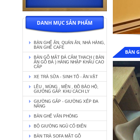
DANH MỤC SẢN PHẨM
BÀN GHẾ ĂN, QUÁN ĂN, NHÀ HÀNG,
BÀN GHẾ CAFE
BÀN G
BÀN GỖ MẶT ĐÁ CẨM THẠCH ( BÀN
ĂN GỖ ĐÁ ) HÀNG NHẬP KHẨU CAO
CẤP
XE TRÀ SỮA - SINH TỐ - ĂN VẶT
LỀU , MÙNG , MỀN , ĐỒ BẢO HỘ,
GIƯỜNG GẤP. KHU CÁCH LY
GIƯỜNG GẤP - GIƯỜNG XẾP ĐA
NĂNG
BÀN GHẾ VĂN PHÒNG
BỘ GIƯỜNG NGỦ CỔ ĐIỂN
BÀN TRÀ SOFA MẶT GỖ