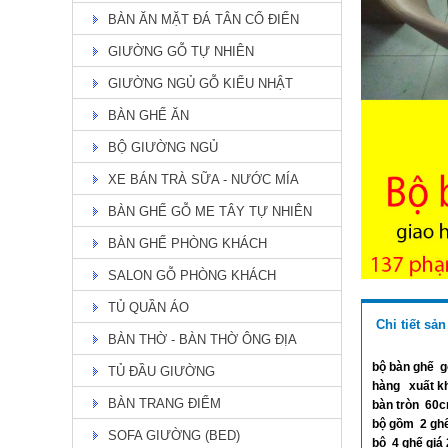
BÀN ĂN MẶT ĐÁ TÂN CỔ ĐIỂN
GIƯỜNG GỖ TỰ NHIÊN
GIƯỜNG NGỦ GỖ KIỂU NHẬT
BÀN GHẾ ĂN
BÀN ĂN ASHLY TỰ NHIÊN TH
51
BỘ GIƯỜNG NGỦ
Giá: Liên hệ
Chi Tiết
XE BÁN TRÀ SỮA - NƯỚC MÍA
BÀN GHẾ GỖ ME TÂY TỰ NHIÊN
BÀN GHẾ PHÒNG KHÁCH
SALON GỖ PHÒNG KHÁCH
TỦ QUẦN ÁO
Chi tiết sả
BÀN THỜ - BÀN THỜ ÔNG ĐỊA
bộ bàn ghế 
TỦ ĐẦU GIƯỜNG
hàng xuất k
BÀN TRANG ĐIỂM
bàn tròn 6
bàn ăn mặt đá
bộ gồm 2 gh
SOFA GIƯỜNG (BED)
bộ 4 ghế gia
Giá: 19,900,000 đ