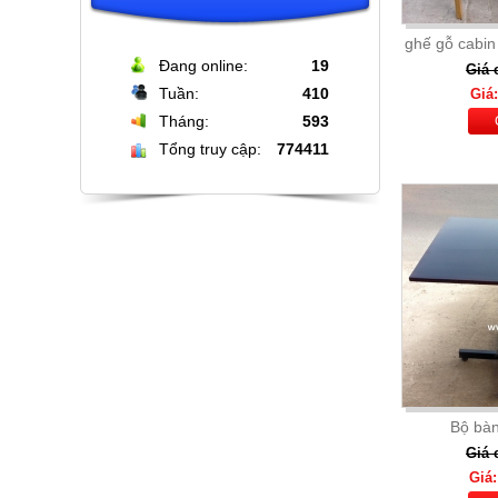
ghế gỗ cabin
Đang online:
19
Giá 
Tuần:
410
Giá:
Tháng:
593
Tổng truy cập:
774411
Bộ bàn đá tròn xoay cao cấp + 6
ghế nệm cam đen
Giá: 16.000.000
Chi Tiết
Bộ bàn
Giá 
Giá: