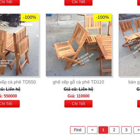
Chi Tiết
Chi Tiết
-100%
-100%
 xếp cà phê TD550
ghế xếp gỗ cà phê TD110
bàn g
cũ: Liên hệ
Giá cũ: Liên hệ
G
á: 550000
Giá: 110000
Chi Tiết
Chi Tiết
First
<
1
2
3
>