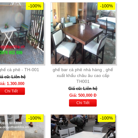
-100%
-100%
ghế cà phê - TH-001
ghế bar cà phê nhà hàng , ghế
xuất khẩu châu âu cao cấp
iá cũ: Liên hệ
TH001
iá: 1.300.000
Giá cũ: Liên hệ
Chi Tiết
Giá: 500,000 Đ
Chi Tiết
-100%
-100%