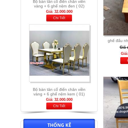
Bộ bàn tân cổ điển chân viền
vàng + 6 ghế nệm kem ( 01)
Giá: 32.000.000
Chi Tiết
ghế đẩu nh
Giá 
Giá:
Bộ bàn thông minh mặt đá nhập
khẩu + 6 ghế nệm cam xám
Giá: 13.900.000
Chi Tiết
THỐNG KÊ