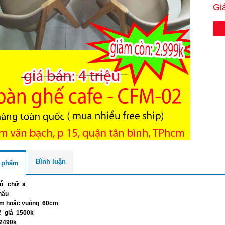
Gi
Bình luận
n phẩm
gỗ chữ a
hẩu
0cm hoặc vuông 60cm
ế giá 1500k
́ 2490k