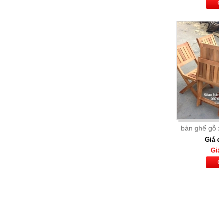
BỘ BÀN ĂN XUẤT KHẨU
MOSTAR 299
Giá: 2,700,000 đ
Chi Tiết
bàn ghế gỗ
Giá 
Gi
BÀN ĂN MẶT ĐÁ CẨM THẠCH 6
GHẾ H1
Giá: 9,000,000 Đ
Chi Tiết