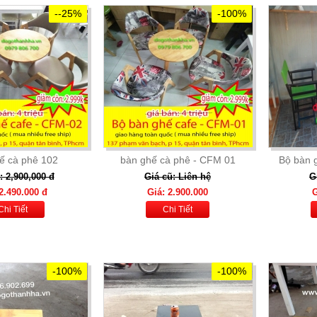
--25%
-100%
ế cà phê 102
bàn ghế cà phê - CFM 01
Bộ bàn 
: 2,900,000 đ
Giá cũ: Liên hệ
G
2.490.000 đ
Giá: 2.900.000
G
Chi Tiết
Chi Tiết
-100%
-100%