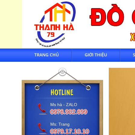
TRANG CHỦ
GIỚI THIỆU
Ms hà - ZALO
0976.902.699
Ms: Trang
0979.17.10.10