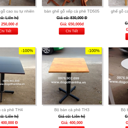
 gỗ cao su tự nhiên
bàn ghế gỗ xếp cà phê TD505
ghế gỗ ca
cũ: Liên hệ
Giá cũ: 830,000 Đ
G
 250,000 đ
Giá: 650,000đ
G
Chi Tiết
Chi Tiết
-100%
-100%
 cà phê TH4
Bộ bàn cà phê TH3
Bộ 
cũ: Liên hệ
Giá cũ: Liên hệ
G
 400,000 Đ
Giá: 400,000
G