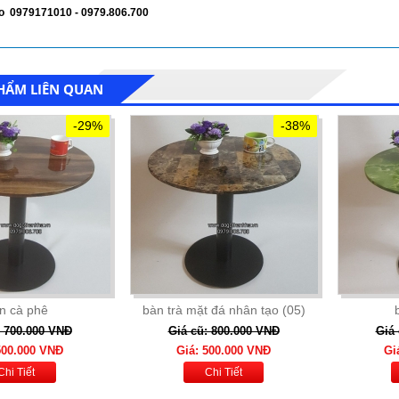
alo 0979171010 - 0979.806.700
HẨM LIÊN QUAN
-29%
-38%
̀n cà phê
bàn trà mặt đá nhân tạo (05)
: 700.000 VNĐ
Giá cũ: 800.000 VNĐ
Giá 
500.000 VNĐ
Giá: 500.000 VNĐ
Gi
Chi Tiết
Chi Tiết