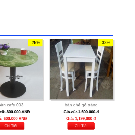
-25%
-33%
bàn cafe 003
bàn ghế gỗ trắng
cũ: 800.000 VNĐ
Giá cũ: 1.500.000 đ
á: 600.000 VNĐ
Giá: 1,199,000 đ
Chi Tiết
Chi Tiết