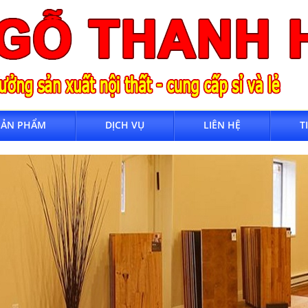
SẢN PHẨM
DỊCH VỤ
LIÊN HỆ
T