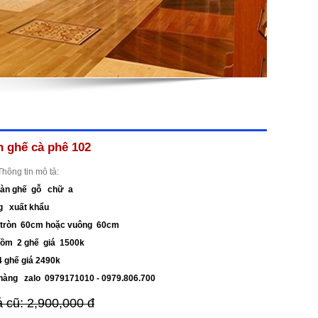
n ghế cà phê 102
Thông tin mô tả:
bàn ghế gỗ chữ a
g xuất khẩu
n tròn 60cm hoặc vuông 60cm
gồm 2 ghế giá 1500k
4 ghế giá 2490k
t hàng zalo 0979171010 - 0979.806.700
á cũ: 2,900,000 đ