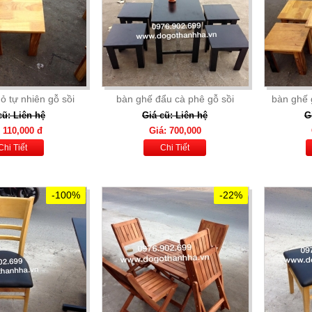
ỏ tự nhiên gỗ sồi
bàn ghế đẩu cà phê gỗ sồi
bàn ghế 
cũ: Liên hệ
Giá cũ: Liên hệ
G
 110,000 đ
Giá: 700,000
Chi Tiết
Chi Tiết
-100%
-22%