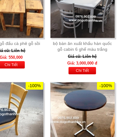
gỗ đẩu cà phê gỗ sồi
bộ bàn ăn xuất khẩu hàn quốc
gỗ cabin 6 ghế màu trắng
iá cũ: Liên hệ
Giá cũ: Liên hệ
Giá: 550,000
Giá: 3,000,000 đ
Chi Tiết
Chi Tiết
-100%
-100%