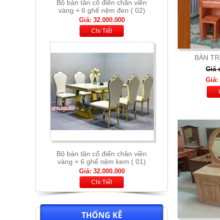
Bộ bàn tân cổ điển chân viền
vàng + 6 ghế nệm kem ( 01)
Giá: 32.000.000
Chi Tiết
BÀN TR
Giá 
Giá:
Bộ bàn thông minh mặt đá nhập
khẩu + 6 ghế nệm cam xám
Giá: 13.900.000
Chi Tiết
THỐNG KÊ