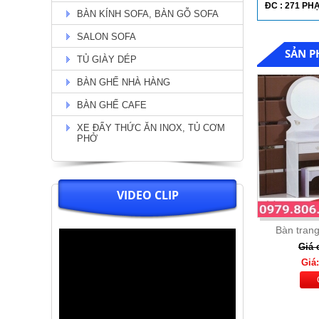
ĐC : 271 P
BÀN KÍNH SOFA, BÀN GỖ SOFA
Chi Tiết
SALON SOFA
SẢN P
TỦ GIÀY DÉP
BÀN GHẾ NHÀ HÀNG
BÀN GHẾ CAFE
XE ĐẨY THỨC ĂN INOX, TỦ CƠM
PHỞ
VIDEO CLIP
Bộ bàn tân cổ điển chân viền
vàng + 6 ghế nệm kem lưng ghế
O ( 04)
Bàn tran
Giá: 32.000.000
Giá 
Chi Tiết
Giá: