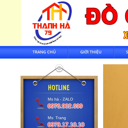
TRANG CHỦ
GIỚI THIỆU
Ms hà - ZALO
0976.902.699
Ms: Trang
0979.17.10.10