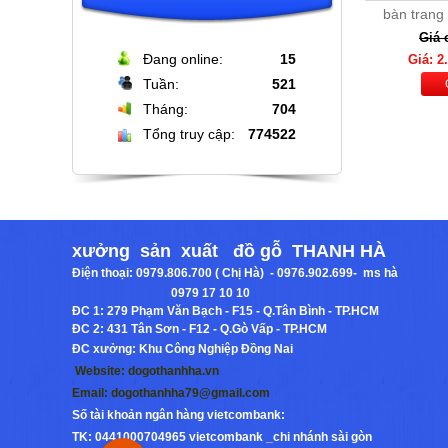
bàn trang
Giá 
Đang online:
15
Giá: 2
Tuần:
521
Tháng:
704
Tổng truy cập:
774522
Bộ bàn đá tròn xoay cao cấp + 6
ghế nệm cam đen
Giá: 16.000.000
Chi Tiết
xưởng sản xuất đồ gỗ THANH HÀ
Điện thoại:
0979.806.700 ( Chị Hà) - 0976.902.699
-
ms hà
0979 17 10 10
ĐC 1:
279 Phạm Văn Bạch - F15 - Q.Tân Bình - TP.HCM
ĐC 2:
431 Tân Sơn - F12 - Q.Gò Vấp - TP.HCM
ĐC xưởng: Khu Công Nghiệp Đồng Nai
Website:
dogothanhha.vn
Email:
dogothanhha79@gmail.com
Số tài khoản ngân hàng vietcombank:
TK: 0441000704965 vietcombank _chi nhánh sài gòn