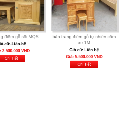
ng điểm gỗ sồi MQS
bàn trang điểm gỗ tự nhiên căm
xe 1M
iá cũ: Liên hệ
Giá cũ: Liên hệ
: 2.500.000 VND
Giá: 5.500.000 VND
Chi Tiết
Chi Tiết