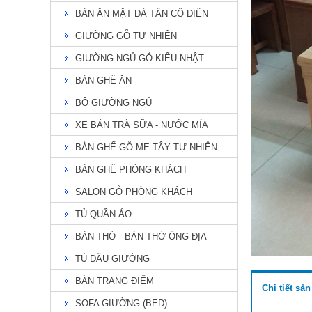
BÀN ĂN MẶT ĐÁ TÂN CỔ ĐIỂN
GIƯỜNG GỖ TỰ NHIÊN
GIƯỜNG NGỦ GỖ KIỂU NHẬT
BÀN GHẾ ĂN
BÀN ĂN ASHLY TỰ NHIÊN TH
51
BỘ GIƯỜNG NGỦ
Giá: Liên hệ
Chi Tiết
XE BÁN TRÀ SỮA - NƯỚC MÍA
BÀN GHẾ GỖ ME TÂY TỰ NHIÊN
BÀN GHẾ PHÒNG KHÁCH
SALON GỖ PHÒNG KHÁCH
TỦ QUẦN ÁO
BÀN THỜ - BÀN THỜ ÔNG ĐỊA
TỦ ĐẦU GIƯỜNG
BÀN TRANG ĐIỂM
Chi tiết sả
bàn ăn mặt đá
SOFA GIƯỜNG (BED)
Giá: 19,900,000 đ