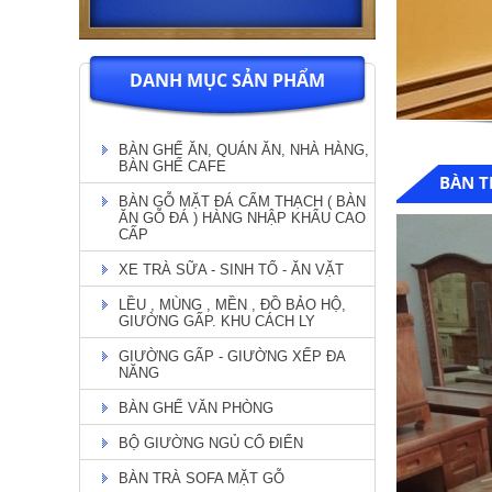
DANH MỤC SẢN PHẨM
BÀN GHẾ ĂN, QUÁN ĂN, NHÀ HÀNG,
BÀN GHẾ CAFE
BÀN T
BÀN GỖ MẶT ĐÁ CẨM THẠCH ( BÀN
ĂN GỖ ĐÁ ) HÀNG NHẬP KHẨU CAO
CẤP
XE TRÀ SỮA - SINH TỐ - ĂN VẶT
LỀU , MÙNG , MỀN , ĐỒ BẢO HỘ,
GIƯỜNG GẤP. KHU CÁCH LY
GIƯỜNG GẤP - GIƯỜNG XẾP ĐA
NĂNG
BÀN GHẾ VĂN PHÒNG
BỘ GIƯỜNG NGỦ CỔ ĐIỂN
BÀN TRÀ SOFA MẶT GỖ