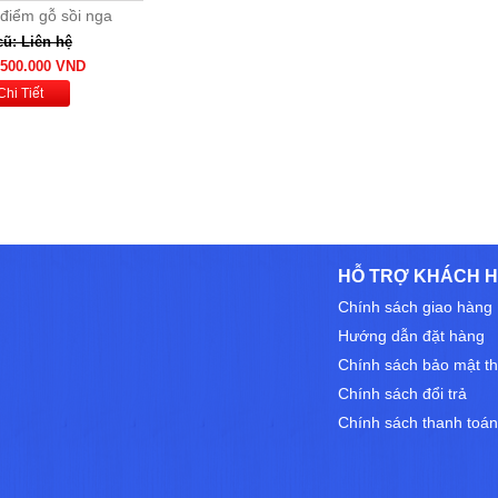
 điểm gỗ sồi nga
cũ: Liên hệ
.500.000 VND
Chi Tiết
HỖ TRỢ KHÁCH 
Chính sách giao hàng
Hướng dẫn đặt hàng
Chính sách bảo mật th
Chính sách đổi trả
Chính sách thanh toán