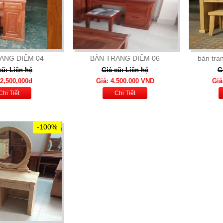
ANG ĐIỂM 04
BÀN TRANG ĐIỂM 06
bàn tra
cũ: Liên hệ
Giá cũ: Liên hệ
G
 2,500,000đ
Giá: 4.500.000 VND
Giá
Chi Tiết
Chi Tiết
-100%