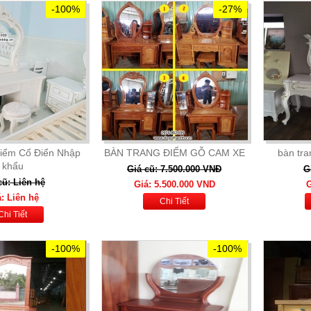
-100%
-27%
iểm Cổ Điển Nhập
BÀN TRANG ĐIỂM GỖ CAM XE
bàn tr
khẩu
Giá cũ: 7.500.000 VNĐ
G
cũ: Liên hệ
Giá: 5.500.000 VND
G
: Liên hệ
Chi Tiết
Chi Tiết
-100%
-100%