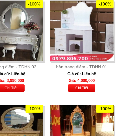
-100%
-100%
ang điểm - TDHN 02
bàn trang điểm - TDHN 01
iá cũ: Liên hệ
Giá cũ: Liên hệ
iá: 3,990,000
Giá: 4,000,000
Chi Tiết
Chi Tiết
-100%
-100%