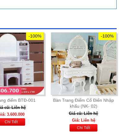
-100%
-100%
rang điểm BTĐ-001
Bàn Trang Điểm Cổ Điển Nhập
khẩu (NK- 02)
iá cũ: Liên hệ
Giá cũ: Liên hệ
iá: 3.600.000
Giá: Liên hệ
Chi Tiết
Chi Tiết