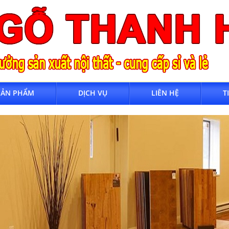
SẢN PHẨM
DỊCH VỤ
LIÊN HỆ
T