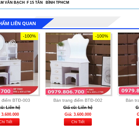
HẠM VĂN BẠCH F 15 TÂN BÌNH TPHCM
HẨM LIÊN QUAN
-100%
-100%
g điểm BTĐ-003
Bàn trang điểm BTĐ-002
Bàn t
cũ: Liên hệ
Giá cũ: Liên hệ
G
 3.600.000
Giá: 3.600.000
G
Chi Tiết
Chi Tiết