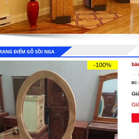
RANG ĐIỂM GỖ SỒI NGA
-100%
bà
ĐC 
Gi
Gi