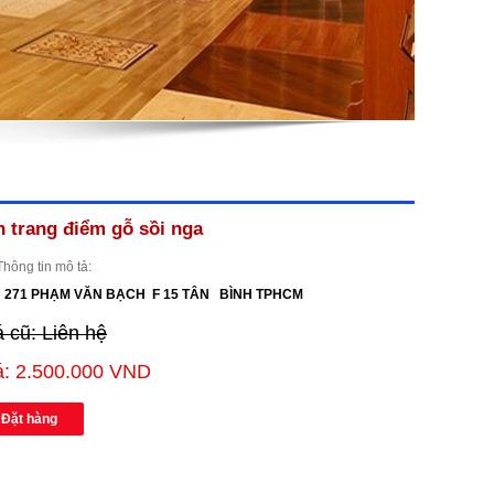
n trang điểm gỗ sồi nga
Thông tin mô tả:
: 271 PHẠM VĂN BẠCH F 15 TÂN BÌNH TPHCM
á cũ: Liên hệ
á: 2.500.000 VND
Đặt hàng