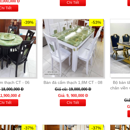
9,000,000 Đ
Chi Tiết
Chi Tiết
-39%
-53%
m thạch CT - 06
Bàn đá cẩm thạch 1,8M CT - 08
Bộ bàn t
chân viền
 18,000,000 Đ
Giá cũ: 19,000,000 Đ
11,900,000 đ
Giá: 9, 900,000 Đ
Giá
Chi Tiết
Chi Tiết
G
-37%
-37%