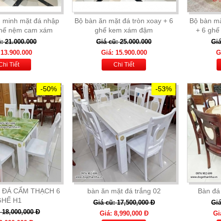
g minh mặt đá nhập
Bộ bàn ăn mặt đá tròn xoay + 6
Bộ bàn mặ
ghế nệm cam xám
ghế kem xám đậm
+ 6 gh
: 21.000.000
Giá cũ: 25.000.000
Giá
 13.900.000
Giá: 15.900.000
G
Chi Tiết
Chi Tiết
-50%
-53%
 ĐÁ CẨM THẠCH 6
bàn ăn mặt đá trắng 02
Bàn đá
GHẾ H1
Giá cũ: 17,500,000 Đ
Giá
 18,000,000 Đ
Giá: 8,990,000 Đ
Gi