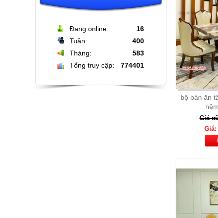
Đang online:
16
Tuần:
400
Tháng:
583
Tổng truy cập:
774401
Bộ bàn đá tròn xoay cao cấp + 6
ghế nệm cam đen
bộ bàn ăn t
Giá: 16.000.000
nệm
Chi Tiết
Giá cũ
Giá: