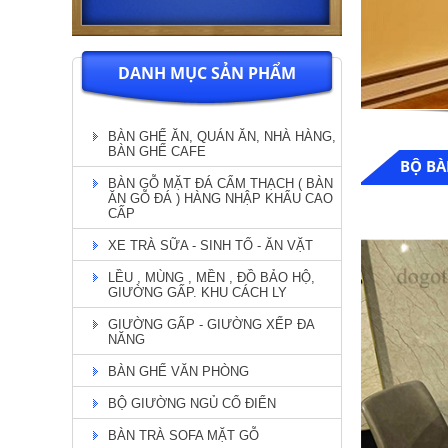
DANH MỤC SẢN PHẨM
BÀN GHẾ ĂN, QUÁN ĂN, NHÀ HÀNG,
BÀN GHẾ CAFE
BỘ BÀ
BÀN GỖ MẶT ĐÁ CẨM THẠCH ( BÀN
ĂN GỖ ĐÁ ) HÀNG NHẬP KHẨU CAO
CẤP
XE TRÀ SỮA - SINH TỐ - ĂN VẶT
LỀU , MÙNG , MỀN , ĐỒ BẢO HỘ,
GIƯỜNG GẤP. KHU CÁCH LY
GIƯỜNG GẤP - GIƯỜNG XẾP ĐA
NĂNG
BÀN GHẾ VĂN PHÒNG
BỘ GIƯỜNG NGỦ CỔ ĐIỂN
BÀN TRÀ SOFA MẶT GỖ