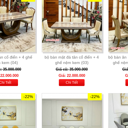
ân cổ điển + 4 ghế
bộ bàn mặt đá tân cổ điển + 4
bộ bàn ăn 
 kem (04)
ghế nệm kem (03)
ghế nệm 
: 35.000.000
Giá cũ: 35.000.000
Giá
 22.000.000
Giá: 22.000.000
G
Chi Tiết
Chi Tiết
-22%
-22%