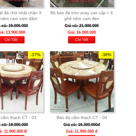
t đá chữ nhật chân X
Bộ bàn đá tròn xoay cao cấp + 6
ế nệm cam xám đậm
ghế nệm cam đen
 cũ: 19.000.000
Giá cũ: 21.000.000
iá: 13.900.000
Giá: 16.000.000
Chi Tiết
Chi Tiết
-37%
-38%
 cẩm thạch CT - 03
Bàn đá cẩm thạch CT - 04
 cũ: 19.000.000
Giá cũ: 19.300.000đ
á: 11.900.000 Đ
Giá: 11.900.000 đ