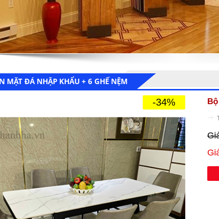
N MẶT ĐÁ NHẬP KHẨU + 6 GHẾ NỆM
-34%
Bộ
Gi
Gi