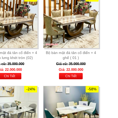
mặt đá tân cổ điển + 4
Bộ bàn mặt đá tân cổ điển + 4
lưng khét tròn (02)
ghế ( 01 )
 cũ: 35.000.000
Giá cũ: 35.000.000
iá: 22.000.000
Giá: 22.000.000
Chi Tiết
Chi Tiết
-24%
-58%