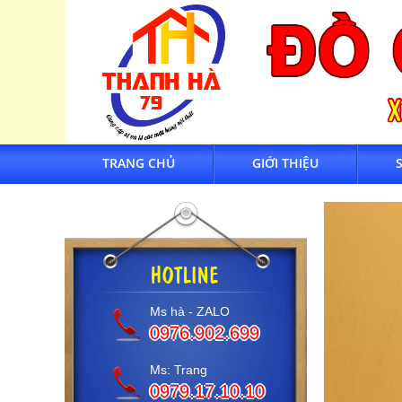
TRANG CHỦ
GIỚI THIỆU
Ms hà - ZALO
0976.902.699
Ms: Trang
0979.17.10.10