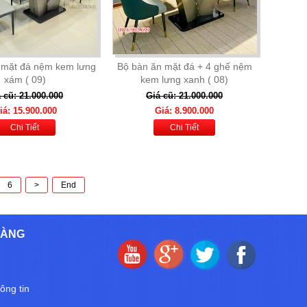
 mặt đá nệm kem lưng
Bộ bàn ăn mặt đá + 4 ghế nệm
xám ( 09)
kem lưng xanh ( 08)
 cũ: 21.000.000
Giá cũ: 21.000.000
iá: 15.900.000
Giá: 8.900.000
Chi Tiết
Chi Tiết
6
>
End
HÀNG
ông tin