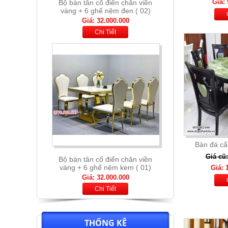
Giá: 
Bộ bàn tân cổ điển chân viền
vàng + 6 ghế nệm kem ( 01)
Giá: 32.000.000
Chi Tiết
Bàn đá cẩ
Giá cũ:
Bộ bàn thông minh mặt đá nhập
khẩu + 6 ghế nệm cam xám
Giá: 
Giá: 13.900.000
Chi Tiết
THỐNG KÊ