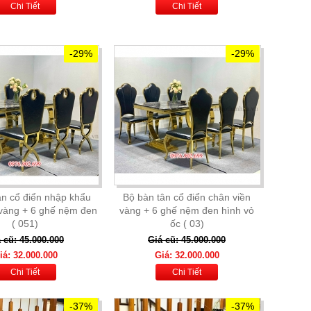
Chi Tiết
Chi Tiết
-29%
-29%
ân cổ điển nhập khẩu
Bộ bàn tân cổ điển chân viền
 vàng + 6 ghế nệm đen
vàng + 6 ghế nệm đen hình vỏ
( 051)
ốc ( 03)
 cũ: 45.000.000
Giá cũ: 45.000.000
iá: 32.000.000
Giá: 32.000.000
Chi Tiết
Chi Tiết
-37%
-37%