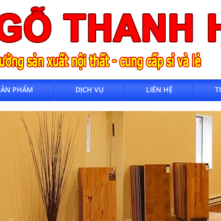
SẢN PHẨM
DỊCH VỤ
LIÊN HỆ
T