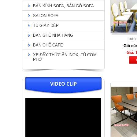
BÀN KÍNH SOFA, BÀN GỖ SOFA
Chi Tiết
SALON SOFA
TỦ GIÀY DÉP
BÀN GHẾ NHÀ HÀNG
bàn
BÀN GHẾ CAFE
Giá cũ:
Giá: 
XE ĐẨY THỨC ĂN INOX, TỦ CƠM
PHỞ
VIDEO CLIP
Bộ bàn tân cổ điển chân viền
vàng + 6 ghế nệm kem lưng ghế
O ( 04)
Giá: 32.000.000
Chi Tiết