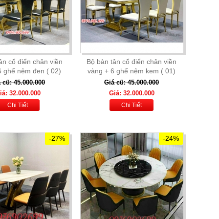
ân cổ điển chân viền
Bộ bàn tân cổ điển chân viền
6 ghế nệm đen ( 02)
vàng + 6 ghế nệm kem ( 01)
 cũ: 45.000.000
Giá cũ: 45.000.000
iá: 32.000.000
Giá: 32.000.000
Chi Tiết
Chi Tiết
-27%
-24%