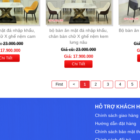
mặt đá nhập khẩu,
bộ bàn ăn mặt đá nhập khẩu,
Bộ bàn ăn
hữ X ghế nệm cam
chân bàn chữ X ghế nệm kem
lưng nâu
: 23.000.000
Giá
Giá cũ: 23.000.000
 17.900.000
G
Giá: 17.900.000
Chi Tiết
Chi Tiết
First
<
1
2
3
4
5
HỖ TRỢ KHÁCH 
Chính sách giao hàng
Hướng dẫn đặt hàng
Chính sách bảo mật th
Chính sách đổi trả