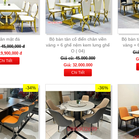
 ăn mặt đá
Bộ bàn tân cổ điển chân viền
Bộ bàn t
vàng + 6 ghế nệm kem lưng ghế
vàng + 
 45,000,000 đ
O ( 04)
Giá
19,900,000 đ
Giá cũ: 45.000.000
G
Chi Tiết
Giá: 32.000.000
Chi Tiết
-34%
-36%