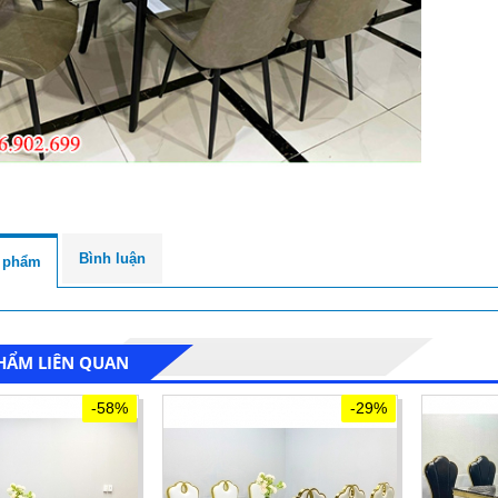
Bình luận
n phẩm
HẨM LIÊN QUAN
-58%
-29%