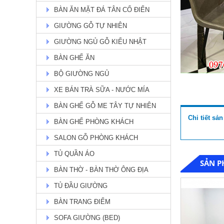
BÀN ĂN MẶT ĐÁ TÂN CỔ ĐIỂN
GIƯỜNG GỖ TỰ NHIÊN
GIƯỜNG NGỦ GỖ KIỂU NHẬT
BÀN GHẾ ĂN
BÀN ĂN ASHLY TỰ NHIÊN TH
51
BỘ GIƯỜNG NGỦ
Giá: Liên hệ
Chi Tiết
XE BÁN TRÀ SỮA - NƯỚC MÍA
BÀN GHẾ GỖ ME TÂY TỰ NHIÊN
Chi tiết sả
BÀN GHẾ PHÒNG KHÁCH
SALON GỖ PHÒNG KHÁCH
TỦ QUẦN ÁO
SẢN P
BÀN THỜ - BÀN THỜ ÔNG ĐỊA
TỦ ĐẦU GIƯỜNG
BÀN TRANG ĐIỂM
bàn ăn mặt đá
SOFA GIƯỜNG (BED)
Giá: 19,900,000 đ