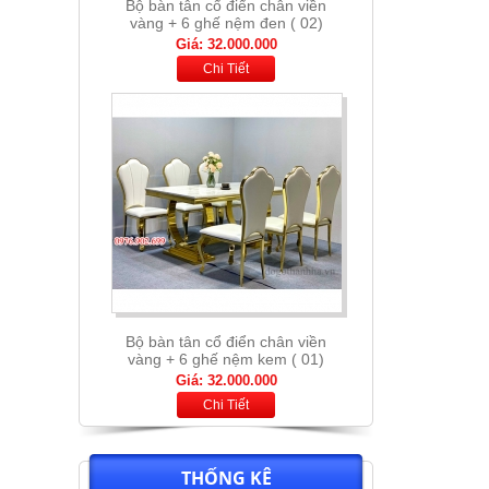
Bộ bàn tân cổ điển chân viền
vàng + 6 ghế nệm kem ( 01)
Giá: 32.000.000
Chi Tiết
Bộ bàn thông minh mặt đá nhập
khẩu + 6 ghế nệm cam xám
Giá: 13.900.000
Chi Tiết
THỐNG KÊ