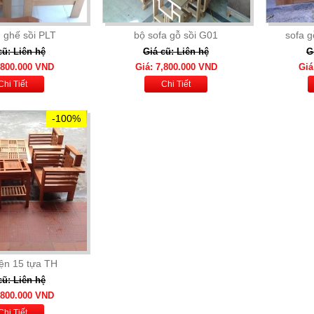
 ghế sồi PLT
bộ sofa gỗ sồi G01
sofa g
cũ: Liên hệ
Giá cũ: Liên hệ
G
.800.000 VND
Giá: 7,800.000 VND
Giá
Chi Tiết
Chi Tiết
-100%
iện 15 tựa TH
cũ: Liên hệ
.800.000 VND
Chi Tiết