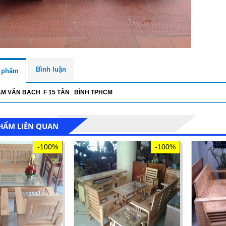
Bình luận
n phẩm
HẠM VĂN BẠCH F 15 TÂN BÌNH TPHCM
HẨM LIÊN QUAN
-100%
-100%