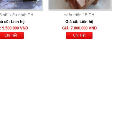
ỗ sồi kiểu nhật TH
sofa triện 15 TH
iá cũ: Liên hệ
Giá cũ: Liên hệ
: 9.500.000 VND
Giá: 7.800.000 VND
Chi Tiết
Chi Tiết