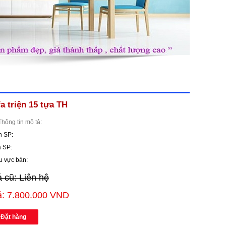
a triện 15 tựa TH
Thông tin mô tả:
n SP:
 SP:
u vực bán:
á cũ: Liên hệ
á: 7.800.000 VND
Đặt hàng