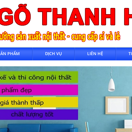
SẢN PHẨM
DỊCH VỤ
LIÊN HỆ
T