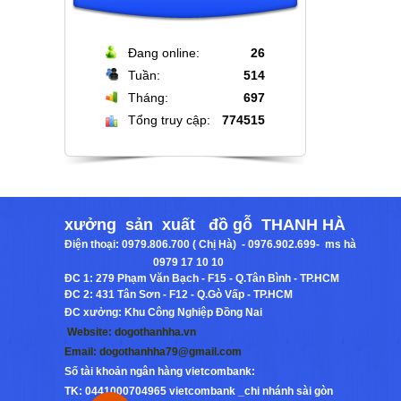
Đang online:
26
Tuần:
514
Tháng:
697
Tổng truy cập:
774515
Bộ bàn đá tròn xoay cao cấp + 6
ghế nệm cam đen
Giá: 16.000.000
Chi Tiết
xưởng sản xuất đồ gỗ THANH HÀ
Điện thoại:
0979.806.700 ( Chị Hà) - 0976.902.699
-
ms hà
0979 17 10 10
ĐC 1:
279 Phạm Văn Bạch - F15 - Q.Tân Bình - TP.HCM
ĐC 2:
431 Tân Sơn - F12 - Q.Gò Vấp - TP.HCM
ĐC xưởng: Khu Công Nghiệp Đồng Nai
Website:
dogothanhha.vn
Email:
dogothanhha79@gmail.com
Số tài khoản ngân hàng vietcombank:
TK: 0441000704965 vietcombank _chi nhánh sài gòn