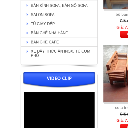
BÀN KÍNH SOFA, BÀN GỖ SOFA
Chi Tiết
bộ bàn
SALON SOFA
Giá 
TỦ GIÀY DÉP
Giá: 7
BÀN GHẾ NHÀ HÀNG
BÀN GHẾ CAFE
XE ĐẨY THỨC ĂN INOX, TỦ CƠM
PHỞ
VIDEO CLIP
Bộ bàn tân cổ điển chân viền
vàng + 6 ghế nệm kem lưng ghế
O ( 04)
Giá: 32.000.000
Chi Tiết
sofa tr
Giá 
Giá: 7