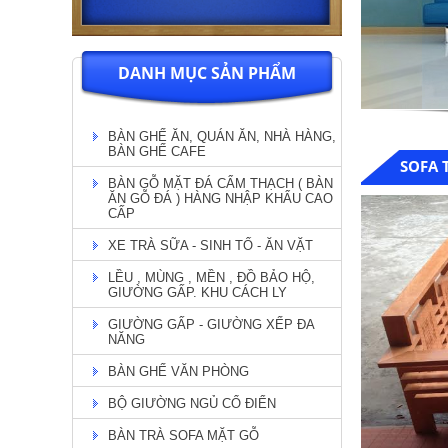
DANH MỤC SẢN PHẨM
BÀN GHẾ ĂN, QUÁN ĂN, NHÀ HÀNG,
BÀN GHẾ CAFE
SOFA 
BÀN GỖ MẶT ĐÁ CẨM THẠCH ( BÀN
ĂN GỖ ĐÁ ) HÀNG NHẬP KHẨU CAO
CẤP
XE TRÀ SỮA - SINH TỐ - ĂN VẶT
LỀU , MÙNG , MỀN , ĐỒ BẢO HỘ,
GIƯỜNG GẤP. KHU CÁCH LY
GIƯỜNG GẤP - GIƯỜNG XẾP ĐA
NĂNG
BÀN GHẾ VĂN PHÒNG
BỘ GIƯỜNG NGỦ CỔ ĐIỂN
BÀN TRÀ SOFA MẶT GỖ