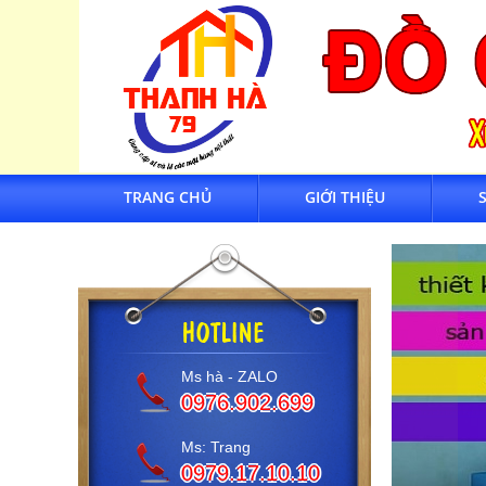
TRANG CHỦ
GIỚI THIỆU
Ms hà - ZALO
0976.902.699
Ms: Trang
0979.17.10.10