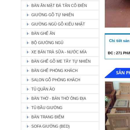
BÀN ĂN MẶT ĐÁ TÂN CỔ ĐIỂN
GIƯỜNG GỖ TỰ NHIÊN
GIƯỜNG NGỦ GỖ KIỂU NHẬT
BÀN GHẾ ĂN
BÀN ĂN ASHLY TỰ NHIÊN TH
51
Chi tiết sả
BỘ GIƯỜNG NGỦ
Giá: Liên hệ
Chi Tiết
XE BÁN TRÀ SỮA - NƯỚC MÍA
ĐC : 271 P
BÀN GHẾ GỖ ME TÂY TỰ NHIÊN
BÀN GHẾ PHÒNG KHÁCH
SẢN P
SALON GỖ PHÒNG KHÁCH
TỦ QUẦN ÁO
BÀN THỜ - BÀN THỜ ÔNG ĐỊA
TỦ ĐẦU GIƯỜNG
BÀN TRANG ĐIỂM
bàn ăn mặt đá
SOFA GIƯỜNG (BED)
Giá: 19,900,000 đ