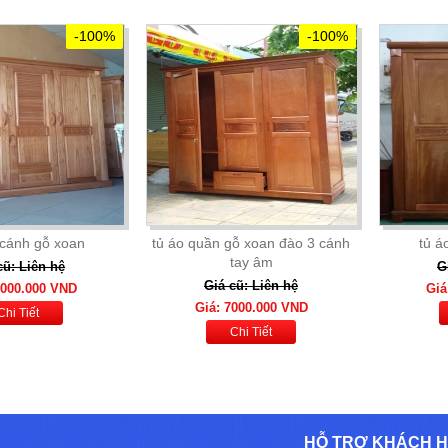
-100%
-100%
 cánh gỗ xoan
tủ áo quần gỗ xoan đào 3 cánh
tủ á
tay âm
cũ: Liên hệ
G
Giá cũ: Liên hệ
.000.000 VND
Giá
Giá: 7000.000 VND
Chi Tiết
Chi Tiết
HỖ TRỢ KHÁCH 