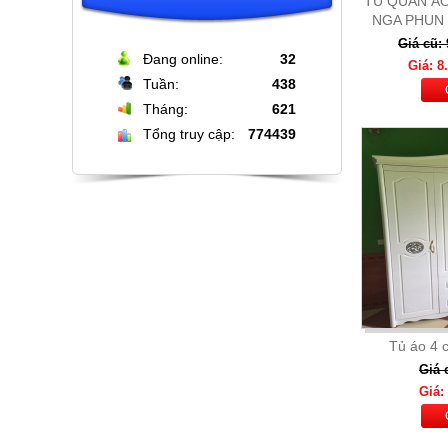
TỦ QUẦN ÁO
NGA PHUN
Giá cũ:
Đang online:
32
Giá: 8
Tuần:
438
Tháng:
621
Tổng truy cập:
774439
Bộ bàn đá tròn xoay cao cấp + 6
ghế nệm cam đen
Giá: 16.000.000
Chi Tiết
Tủ áo 4 
Giá 
Giá: