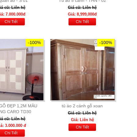
 quần áo - S 01
Tủ áo 5 cánh - THN - 02
iá cũ: Liên hệ
Giá cũ: Liên hệ
iá: 7.000.000đ
Giá: 8,999,000đ
Chi Tiết
Chi Tiết
-100%
-100%
GỖ ĐẸP 1,2M MÀU
tủ áo 2 cánh gỗ xoan
NG CARO TD30
Giá cũ: Liên hệ
iá cũ: Liên hệ
Giá: Liên hệ
á: 3.000.000 đ
Chi Tiết
Chi Tiết