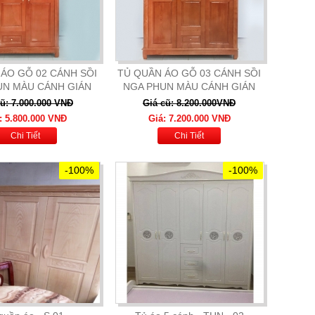
ÁO GỖ 02 CÁNH SỒI
TỦ QUẦN ÁO GỖ 03 CÁNH SỒI
UN MÀU CÁNH GIÁN
NGA PHUN MÀU CÁNH GIÁN
cũ: 7.000.000 VNĐ
Giá cũ: 8.200.000VNĐ
: 5.800.000 VNĐ
Giá: 7.200.000 VNĐ
Chi Tiết
Chi Tiết
-100%
-100%