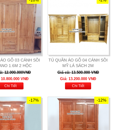
ÁO GỖ 03 CÁNH SỒI
TỦ QUẦN ÁO GỖ 04 CÁNH SỒI
ANO 1.6M 2 HỘC
MỸ LÁ SÁCH 2M
ũ: 12.000.000VNĐ
Giá cũ: 13.500.000 VNĐ
: 10.800.000 VNĐ
Giá: 13.200.000 VNĐ
Chi Tiết
Chi Tiết
-17%
-12%