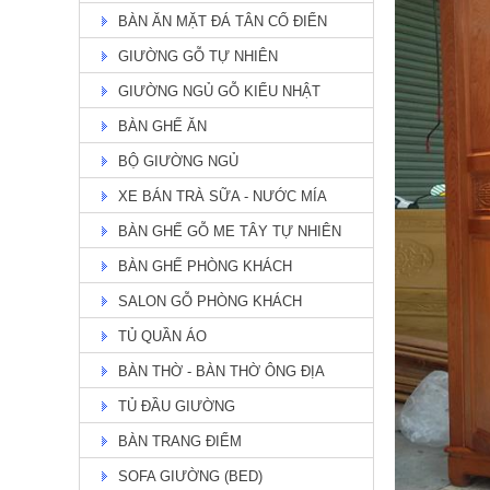
BÀN ĂN MẶT ĐÁ TÂN CỔ ĐIỂN
GIƯỜNG GỖ TỰ NHIÊN
GIƯỜNG NGỦ GỖ KIỂU NHẬT
BÀN GHẾ ĂN
BÀN ĂN ASHLY TỰ NHIÊN TH
51
BỘ GIƯỜNG NGỦ
Giá: Liên hệ
Chi Tiết
XE BÁN TRÀ SỮA - NƯỚC MÍA
BÀN GHẾ GỖ ME TÂY TỰ NHIÊN
BÀN GHẾ PHÒNG KHÁCH
SALON GỖ PHÒNG KHÁCH
TỦ QUẦN ÁO
BÀN THỜ - BÀN THỜ ÔNG ĐỊA
TỦ ĐẦU GIƯỜNG
BÀN TRANG ĐIỂM
bàn ăn mặt đá
SOFA GIƯỜNG (BED)
Giá: 19,900,000 đ