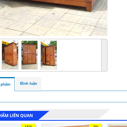
˃
Bình luận
n phẩm
HẨM LIÊN QUAN
-15%
-2%