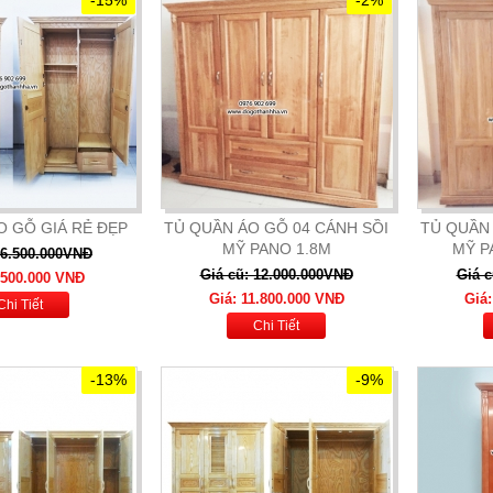
O GỖ GIÁ RẺ ĐẸP
TỦ QUẦN ÁO GỖ 04 CÁNH SỒI
TỦ QUẦN 
MỸ PANO 1.8M
MỸ P
 6.500.000VNĐ
Giá cũ: 12.000.000VNĐ
Giá c
.500.000 VNĐ
Giá: 11.800.000 VNĐ
Giá
Chi Tiết
Chi Tiết
-13%
-9%