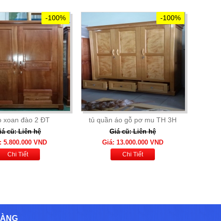
-100%
-100%
o xoan đào 2 ĐT
tủ quần áo gỗ pơ mu TH 3H
iá cũ: Liên hệ
Giá cũ: Liên hệ
: 5.800.000 VND
Giá: 13.000.000 VND
Chi Tiết
Chi Tiết
HÀNG