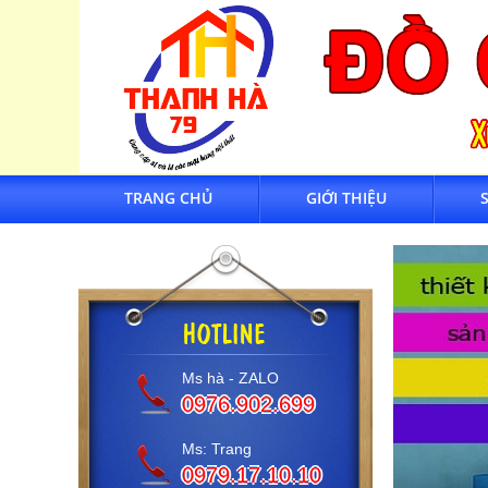
TRANG CHỦ
GIỚI THIỆU
Ms hà - ZALO
0976.902.699
Ms: Trang
0979.17.10.10