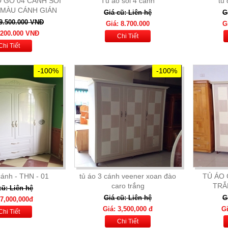
 GỖ 04 CÁNH SỒI
Tủ áo sồi 4 cánh
tủ
 MÀU CÁNH GIÁN
Giá cũ: Liên hệ
G
 9.500.000 VNĐ
Giá: 8.700.000
G
.200.000 VNĐ
Chi Tiết
Chi Tiết
-100%
-100%
cánh - THN - 01
tủ áo 3 cánh veener xoan đào
TỦ ÁO 
caro trắng
TRẮ
cũ: Liên hệ
Giá cũ: Liên hệ
G
 7,000,000đ
Giá: 3,500,000 đ
Gi
Chi Tiết
Chi Tiết