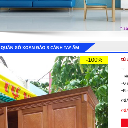
 QUẦN GỖ XOAN ĐÀO 3 CÁNH TAY ÂM
-100%
tủ
+Tên
+Giá
+Kh
Gi
Gi