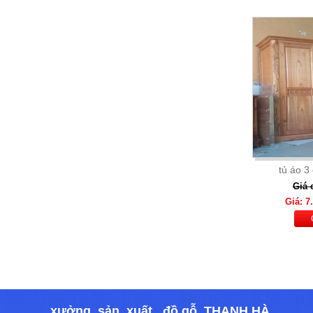
BỘ BÀN ĂN XUẤT KHẨU
MOSTAR 299
Giá: 2,700,000 đ
Chi Tiết
tủ áo 3
Giá 
Giá: 7
BÀN ĂN MẶT ĐÁ CẨM THẠCH 6
GHẾ H1
Giá: 9,000,000 Đ
Chi Tiết
xưởng sản xuất đồ gỗ THANH HÀ