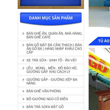
DANH MỤC SẢN PHẨM
BÀN GHẾ ĂN, QUÁN ĂN, NHÀ HÀNG,
BÀN GHẾ CAFE
TỦ ÁO
BÀN GỖ MẶT ĐÁ CẨM THẠCH ( BÀN
ĂN GỖ ĐÁ ) HÀNG NHẬP KHẨU CAO
CẤP
XE TRÀ SỮA - SINH TỐ - ĂN VẶT
LỀU , MÙNG , MỀN , ĐỒ BẢO HỘ,
GIƯỜNG GẤP. KHU CÁCH LY
GIƯỜNG GẤP - GIƯỜNG XẾP ĐA
NĂNG
BÀN GHẾ VĂN PHÒNG
BỘ GIƯỜNG NGỦ CỔ ĐIỂN
BÀN TRÀ SOFA MẶT GỖ