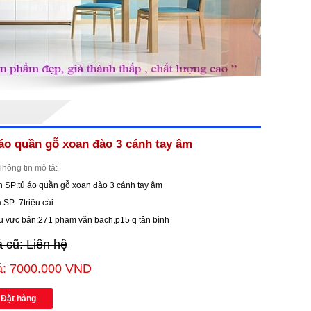
 áo quần gỗ xoan đào 3 cánh tay âm
Thông tin mô tả:
 SP:tủ áo quần gỗ xoan đào 3 cánh tay âm
 SP: 7triệu cái
u vực bán:271 phạm văn bạch,p15 q tân bình
á cũ: Liên hệ
á: 7000.000 VND
Đặt hàng