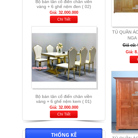
Bộ bàn tân cổ điển chân viền
vàng + 6 ghế nệm kem ( 01)
Giá: 32.000.000
Chi Tiết
TỦ QUẦN ÁO
NGA
Giá cũ:
Giá: 8
Bộ bàn thông minh mặt đá nhập
khẩu + 6 ghế nệm cam xám
Giá: 13.900.000
Chi Tiết
THỐNG KÊ