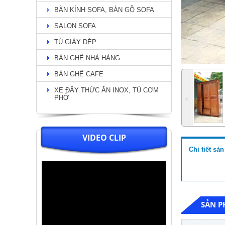
BÀN KÍNH SOFA, BÀN GỖ SOFA
Chi Tiết
SALON SOFA
TỦ GIÀY DÉP
BÀN GHẾ NHÀ HÀNG
BÀN GHẾ CAFE
XE ĐẨY THỨC ĂN INOX, TỦ CƠM
PHỞ
˂
VIDEO CLIP
Bộ bàn tân cổ điển chân viền
Chi tiết sả
vàng + 6 ghế nệm kem lưng ghế
O ( 04)
Giá: 32.000.000
Chi Tiết
SẢN P