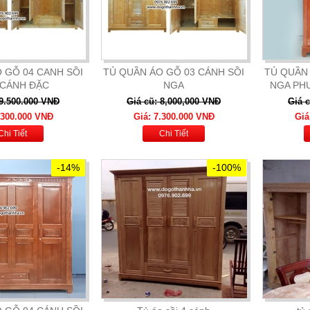
 GỖ 04 CANH SỒI
TỦ QUẦN ÁO GỖ 03 CÁNH SỒI
TỦ QUẦN 
 CÁNH ĐẶC
NGA
NGA PH
 9.500.000 VNĐ
Giá cũ: 8,000,000 VNĐ
Giá 
.300.000 VNĐ
Giá: 7.300.000 VNĐ
Giá
Chi Tiết
Chi Tiết
-14%
-100%