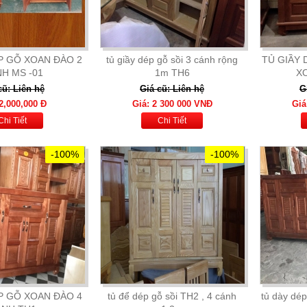
P GỖ XOAN ĐÀO 2
tủ giầy dép gỗ sồi 3 cánh rộng
TỦ GIẦY 
H MS -01
1m TH6
X
cũ: Liên hệ
Giá cũ: Liên hệ
G
2,000,000 Đ
Giá: 2 300 000 VNĐ
Giá
Chi Tiết
Chi Tiết
-100%
-100%
P GỖ XOAN ĐÀO 4
tủ để dép gỗ sồi TH2 , 4 cánh
tủ dày dép