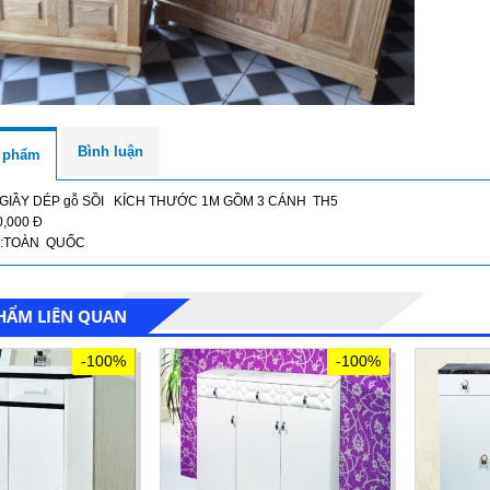
Bình luận
n phẩm
 GIẦY DÉP gỗ SỒI KÍCH THƯỚC 1M GỒM 3 CÁNH TH5
0,000 Đ
án:TOÀN QUỐC
HẨM LIÊN QUAN
-100%
-100%