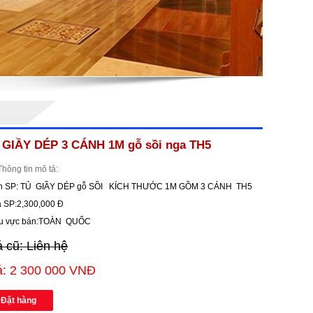
 GIẦY DÉP 3 CÁNH 1M gỗ sồi nga TH5
Thông tin mô tả:
n SP: TỦ GIẦY DÉP gỗ SỒI KÍCH THƯỚC 1M GỒM 3 CÁNH TH5
á SP:2,300,000 Đ
u vực bán:TOÀN QUỐC
á cũ: Liên hệ
á: 2 300 000 VNĐ
Đặt hàng