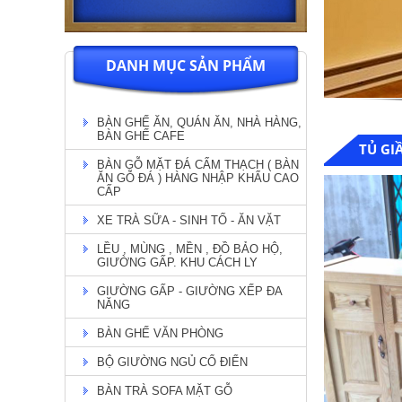
DANH MỤC SẢN PHẨM
BÀN GHẾ ĂN, QUÁN ĂN, NHÀ HÀNG,
BÀN GHẾ CAFE
TỦ GI
BÀN GỖ MẶT ĐÁ CẨM THẠCH ( BÀN
ĂN GỖ ĐÁ ) HÀNG NHẬP KHẨU CAO
CẤP
XE TRÀ SỮA - SINH TỐ - ĂN VẶT
LỀU , MÙNG , MỀN , ĐỒ BẢO HỘ,
GIƯỜNG GẤP. KHU CÁCH LY
GIƯỜNG GẤP - GIƯỜNG XẾP ĐA
NĂNG
BÀN GHẾ VĂN PHÒNG
BỘ GIƯỜNG NGỦ CỔ ĐIỂN
BÀN TRÀ SOFA MẶT GỖ