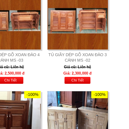
DÉP GỖ XOAN ĐÀO 4
TỦ GIẦY DÉP GỖ XOAN ĐÀO 3
ÁNH MS -03
CÁNH MS -02
iá cũ: Liên hệ
Giá cũ: Liên hệ
á: 2,500,000 đ
Giá: 2,300,000 đ
Chi Tiết
Chi Tiết
-100%
-100%