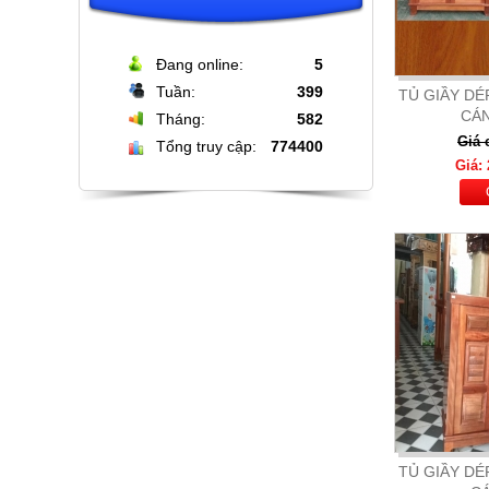
Đang online:
5
Tuần:
399
TỦ GIẦY DÉ
CÁN
Tháng:
582
Giá 
Tổng truy cập:
774400
Giá: 
Bộ bàn đá tròn xoay cao cấp + 6
ghế nệm cam đen
Giá: 16.000.000
Chi Tiết
TỦ GIẦY DÉ