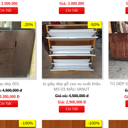
 3.500.000
Giá: 3.000.000
G
Chi Tiết
Chi Tiết
-20%
-50%
iày dép 001
tủ giầy dép gỗ cao su xuất khẩu
TỦ DÉP 
MS 03 MÀU VANUT
: 4,500,000 đ
G
Giá cũ: 4,500,000 đ
3.200,000 Đ
Gi
Giá: 2,900,000 Đ
Chi Tiết
Chi Tiết
-100%
-100%