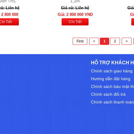
ÁNH TH1
1,2m
cũ: Liên hệ
Giá cũ: Liên hệ
Giá
 2 800 000
Giá: 2 800 000 VND
Gi
Chi Tiết
Chi Tiết
First
<
1
2
>
HỖ TRỢ KHÁCH 
Chính sách giao hàng
Hướng dẫn đặt hàng
Chính sách bảo mật th
Chính sách đổi trả
Chính sách thanh toán