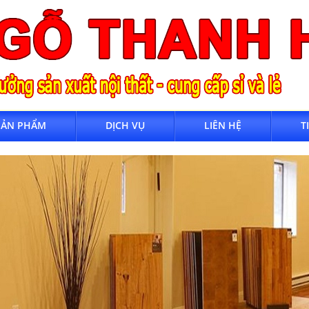
SẢN PHẨM
DỊCH VỤ
LIÊN HỆ
T