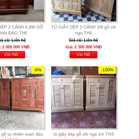
DÉP 2 CÁNH 0,8M GỖ
TỦ GIẦY DÉP 3 CÁNH 1M gỗ sồi
OAN ĐÀO TH6
nga TH5
iá cũ: Liên hệ
Giá cũ: Liên hệ
: 2 000 000 VNĐ
Giá: 2 300 000 VNĐ
Chi Tiết
Chi Tiết
-0%
-100%
 gỗ tự nhiên xoan đào
tủ giầy dép gỗ sồi nga 1m TH3