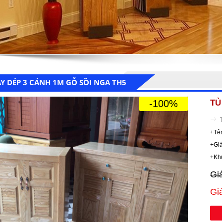
ẦY DÉP 3 CÁNH 1M GỖ SỒI NGA TH5
-100%
TỦ
+Tê
+Gi
+Kh
Gi
Gi