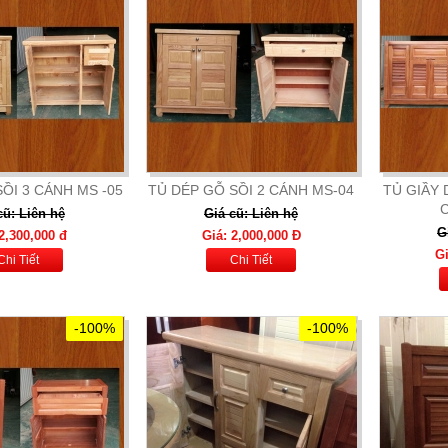
ỒI 3 CÁNH MS -05
TỦ DÉP GỖ SỒI 2 CÁNH MS-04
TỦ GIẦY 
C
cũ: Liên hệ
Giá cũ: Liên hệ
G
2,300,000 đ
Giá: 2,000,000 Đ
Gi
Chi Tiết
Chi Tiết
-100%
-100%