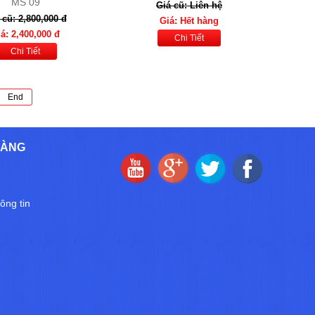
MS 09
Giá cũ: Liên hệ
 cũ: 2,800,000 đ
Giá: Hết hàng
á: 2,400,000 đ
Chi Tiết
Chi Tiết
End
HÀNG
ông tin