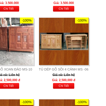
iá: 3.500.000
Giá: 3.500.000
Chi Tiết
Chi Tiết
-100%
-100%
GỖ XOAN ĐÀO MS-10
TỦ DÉP GỖ SỒI 4 CÁNH MS -06
iá cũ: Liên hệ
Giá cũ: Liên hệ
á: 2,500,000 đ
Giá: 2,500,000 đ
Chi Tiết
Chi Tiết
-100%
-100%