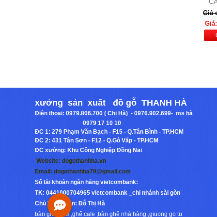
C
Giá 
BỘ BÀN ĂN XUẤT KHẨU
MOSTAR 299
Giá:
Giá: 2,700,000 đ
Chi Tiết
xưởng sản xuất đồ gỗ THANH HÀ
Điện thoại:
0979.806.700 ( Chị Hà) - 0976.902.699
-
ms hà
0979 17 10 10
ĐC 1:
279 Phạm Văn Bạch - F15 - Q.Tân Bình - TP.HCM
ĐC 2:
431 Tân Sơn - F12 - Q.Gò Vấp - TP.HCM
ĐC xưởng: Khu Công Nghiệp Đồng Nai
Website:
dogothanhha.vn
BÀN ĂN MẶT ĐÁ CẨM THẠCH 6
Email:
dogothanhha79@gmail.com
GHẾ H1
Giá: 9,000,000 Đ
Số tài khoản ngân hàng vietcombank:
TK: 0441000704965 vietcombank _chi nhánh sài gòn
Chi Tiết
Chủ Tài Khoản: Đỗ Thị Hà
bàn ghế cafe
,
ghế cafe
,
bàn ghế nhà hàng
,
giuong go tu