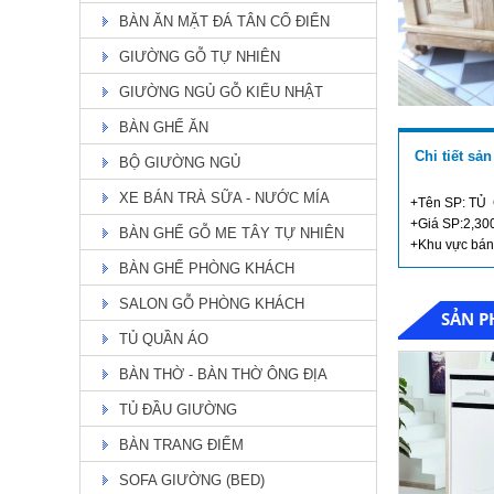
BÀN ĂN MẶT ĐÁ TÂN CỔ ĐIỂN
GIƯỜNG GỖ TỰ NHIÊN
GIƯỜNG NGỦ GỖ KIỂU NHẬT
BÀN GHẾ ĂN
BÀN ĂN ASHLY TỰ NHIÊN TH
51
Chi tiết sả
BỘ GIƯỜNG NGỦ
Giá: Liên hệ
Chi Tiết
XE BÁN TRÀ SỮA - NƯỚC MÍA
+Tên SP: TỦ
+Giá SP:2,30
BÀN GHẾ GỖ ME TÂY TỰ NHIÊN
+Khu vực b
BÀN GHẾ PHÒNG KHÁCH
SALON GỖ PHÒNG KHÁCH
SẢN P
TỦ QUẦN ÁO
BÀN THỜ - BÀN THỜ ÔNG ĐỊA
TỦ ĐẦU GIƯỜNG
BÀN TRANG ĐIỂM
bàn ăn mặt đá
SOFA GIƯỜNG (BED)
Giá: 19,900,000 đ