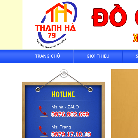
TRANG CHỦ
GIỚI THIỆU
Ms hà - ZALO
0976.902.699
Ms: Trang
0979.17.10.10