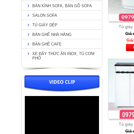
BÀN KÍNH SOFA, BÀN GỖ SOFA
Chi Tiết
SALON SOFA
TỦ GIÀY DÉP
Tủ giày
Giá 
BÀN GHẾ NHÀ HÀNG
Giá:
BÀN GHẾ CAFE
XE ĐẨY THỨC ĂN INOX, TỦ CƠM
PHỞ
VIDEO CLIP
Bộ bàn tân cổ điển chân viền
vàng + 6 ghế nệm kem lưng ghế
O ( 04)
Giá: 32.000.000
Chi Tiết
Tủ giày
Giá 