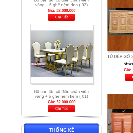
Bộ bàn tân cổ điển chân viền
vàng + 6 ghế nệm kem ( 01)
Giá: 32.000.000
Chi Tiết
TỦ DÉP GỖ S
Giá 
Giá: 
Bộ bàn thông minh mặt đá nhập
khẩu + 6 ghế nệm cam xám
Giá: 13.900.000
Chi Tiết
THỐNG KÊ